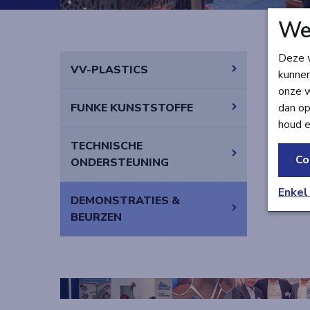
We
Deze w
VLARIO
VV-PLASTICS
kunnen
Op de ja
onze w
van kwal
FUNKE KUNSTSTOFFE
dan op
biedt de
houd e
TECHNISCHE
Co
ONDERSTEUNING
Enkel
DEMONSTRATIES &
BEURZEN