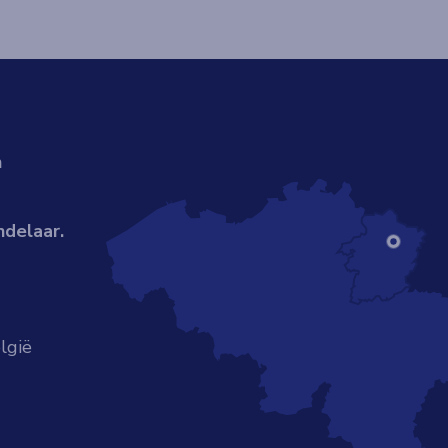
n
ndelaar.
lgië