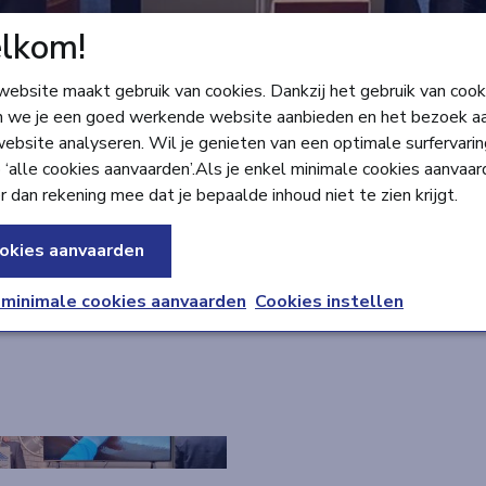
lkom!
ebsite maakt gebruik van cookies. Dankzij het gebruik van cook
-dag 2024
 we je een goed werkende website aanbieden en het bezoek a
arlijkse VLARIO-dag wordt een overzicht gegeven van voorbije re
ebsite analyseren. Wil je genieten van een optimale surfervarin
itatieve & duurzame investeringen in het beheer van hemel- en 
 ‘alle cookies aanvaarden’.Als je enkel minimale cookies aanvaar
ze rioleringsbeurs steeds de mogelijkheid tot netwerken met ve
r dan rekening mee dat je bepaalde inhoud niet te zien krijgt.
okies aanvaarden
 minimale cookies aanvaarden
Cookies instellen